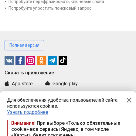
Попробуйте перефразировать ключевые слова.
Попробуйте упростить поисковый запрос.
Полная версия
Cкачать приложение
App store
Google play
Часто задаваемые вопросы
Для обеспечения удобства пользователей сайта
Книга замечаний и предложений
используются cookies.
Правила и документы
Узнать подробнее
Praca.by © 2000—2026, ООО «ПРАЦА БАЙ»
Внимание!
При выборе «Только обязательные
cookie» все сервисы Яндекс, в том числе
Республика Беларусь, 220114, г. Минск, пр-т Независимости
«Карты», будут отключены
117а, пом. № 9.