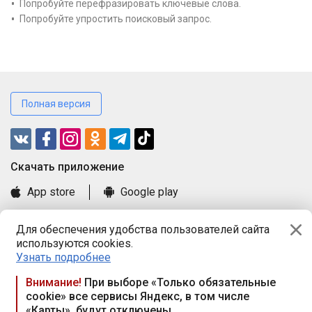
Попробуйте перефразировать ключевые слова.
Попробуйте упростить поисковый запрос.
Полная версия
Cкачать приложение
App store
Google play
Часто задаваемые вопросы
Для обеспечения удобства пользователей сайта
Книга замечаний и предложений
используются cookies.
Правила и документы
Узнать подробнее
Praca.by © 2000—2026, ООО «ПРАЦА БАЙ»
Внимание!
При выборе «Только обязательные
cookie» все сервисы Яндекс, в том числе
Республика Беларусь, 220114, г. Минск, пр-т Независимости
«Карты», будут отключены
117а, пом. № 9.