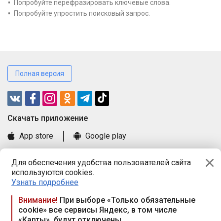
Попробуйте перефразировать ключевые слова.
Попробуйте упростить поисковый запрос.
Полная версия
Cкачать приложение
App store
Google play
Часто задаваемые вопросы
Для обеспечения удобства пользователей сайта
Книга замечаний и предложений
используются cookies.
Правила и документы
Узнать подробнее
Praca.by © 2000—2026, ООО «ПРАЦА БАЙ»
Внимание!
При выборе «Только обязательные
cookie» все сервисы Яндекс, в том числе
Республика Беларусь, 220114, г. Минск, пр-т Независимости
«Карты», будут отключены
117а, пом. № 9.