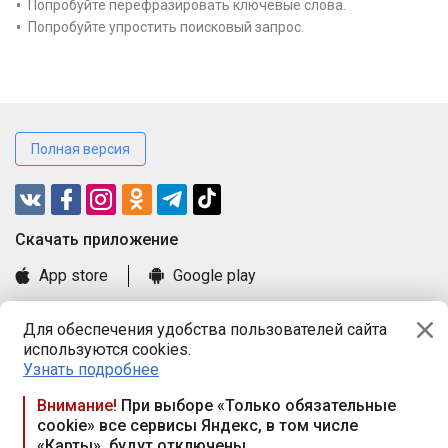
Попробуйте перефразировать ключевые слова.
Попробуйте упростить поисковый запрос.
Полная версия
Cкачать приложение
App store
Google play
Часто задаваемые вопросы
Для обеспечения удобства пользователей сайта
Книга замечаний и предложений
используются cookies.
Правила и документы
Узнать подробнее
Praca.by © 2000—2026, ООО «ПРАЦА БАЙ»
Внимание!
При выборе «Только обязательные
cookie» все сервисы Яндекс, в том числе
Республика Беларусь, 220114, г. Минск, пр-т Независимости
«Карты», будут отключены
117а, пом. № 9.