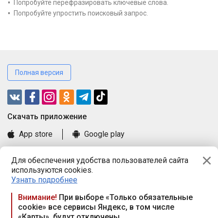
Попробуйте перефразировать ключевые слова.
Попробуйте упростить поисковый запрос.
Полная версия
Cкачать приложение
App store
Google play
Часто задаваемые вопросы
Для обеспечения удобства пользователей сайта
Книга замечаний и предложений
используются cookies.
Правила и документы
Узнать подробнее
Praca.by © 2000—2026, ООО «ПРАЦА БАЙ»
Внимание!
При выборе «Только обязательные
cookie» все сервисы Яндекс, в том числе
Республика Беларусь, 220114, г. Минск, пр-т Независимости
«Карты», будут отключены
117а, пом. № 9.