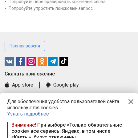
Попробуйте перефразировать ключевые слова.
Попробуйте упростить поисковый запрос.
Полная версия
Cкачать приложение
App store
Google play
Часто задаваемые вопросы
Для обеспечения удобства пользователей сайта
Книга замечаний и предложений
используются cookies.
Правила и документы
Узнать подробнее
Praca.by © 2000—2026, ООО «ПРАЦА БАЙ»
Внимание!
При выборе «Только обязательные
cookie» все сервисы Яндекс, в том числе
Республика Беларусь, 220114, г. Минск, пр-т Независимости
«Карты», будут отключены
117а, пом. № 9.