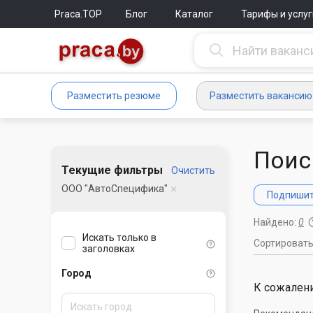
Praca.TOP
Блог
Каталог
Тарифы и услуг
Разместить резюме
Разместить вакансию
Поис
Текущие фильтры
Очистить
ООО "АвтоСпецифика"
Подпишите
Найдено:
0
Искать только в
Сортироват
заголовках
Город
К сожалени