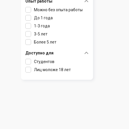
Опыт работы
Раков
Шклов
Можно без опыта работы
Ратомка
До 1 года
Самохваловичи
1-3 года
Сеница
3-5 лет
Слуцк
Более 5 лет
Смиловичи
Смолевичи
Доступно для
Солигорск
Студентов
Старые Дороги
Лиц моложе 18 лет
Столбцы
Тарасово
Узда
Фаниполь
Червень
Щомыслица