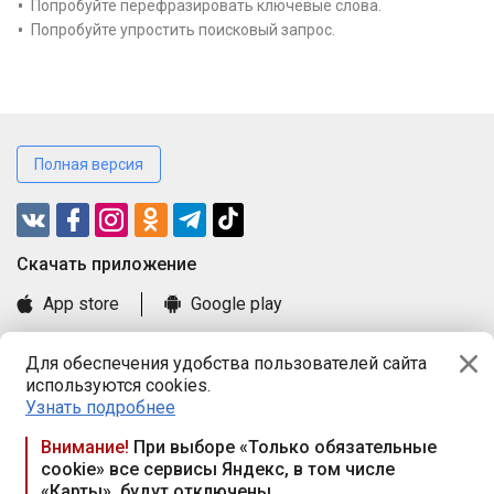
Попробуйте перефразировать ключевые слова.
Попробуйте упростить поисковый запрос.
Полная версия
Cкачать приложение
App store
Google play
Часто задаваемые вопросы
Для обеспечения удобства пользователей сайта
Книга замечаний и предложений
используются cookies.
Правила и документы
Узнать подробнее
Praca.by © 2000—2026, ООО «ПРАЦА БАЙ»
Внимание!
При выборе «Только обязательные
cookie» все сервисы Яндекс, в том числе
Республика Беларусь, 220114, г. Минск, пр-т Независимости
«Карты», будут отключены
117а, пом. № 9.