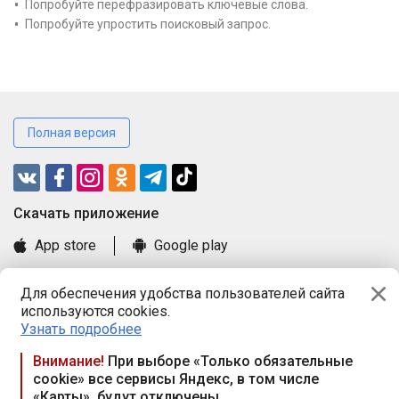
Попробуйте перефразировать ключевые слова.
Попробуйте упростить поисковый запрос.
Полная версия
Cкачать приложение
App store
Google play
Часто задаваемые вопросы
Для обеспечения удобства пользователей сайта
Книга замечаний и предложений
используются cookies.
Правила и документы
Узнать подробнее
Praca.by © 2000—2026, ООО «ПРАЦА БАЙ»
Внимание!
При выборе «Только обязательные
cookie» все сервисы Яндекс, в том числе
Республика Беларусь, 220114, г. Минск, пр-т Независимости
«Карты», будут отключены
117а, пом. № 9.