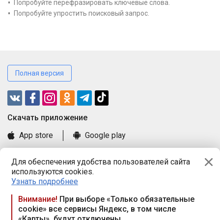
Попробуйте перефразировать ключевые слова.
Попробуйте упростить поисковый запрос.
Полная версия
Cкачать приложение
App store
Google play
Часто задаваемые вопросы
Для обеспечения удобства пользователей сайта
Книга замечаний и предложений
используются cookies.
Правила и документы
Узнать подробнее
Praca.by © 2000—2026, ООО «ПРАЦА БАЙ»
Внимание!
При выборе «Только обязательные
cookie» все сервисы Яндекс, в том числе
Республика Беларусь, 220114, г. Минск, пр-т Независимости
«Карты», будут отключены
117а, пом. № 9.