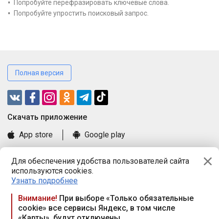
Попробуйте перефразировать ключевые слова.
Попробуйте упростить поисковый запрос.
Полная версия
Cкачать приложение
App store
Google play
Часто задаваемые вопросы
Для обеспечения удобства пользователей сайта
Книга замечаний и предложений
используются cookies.
Правила и документы
Узнать подробнее
Praca.by © 2000—2026, ООО «ПРАЦА БАЙ»
Внимание!
При выборе «Только обязательные
cookie» все сервисы Яндекс, в том числе
Республика Беларусь, 220114, г. Минск, пр-т Независимости
«Карты», будут отключены
117а, пом. № 9.