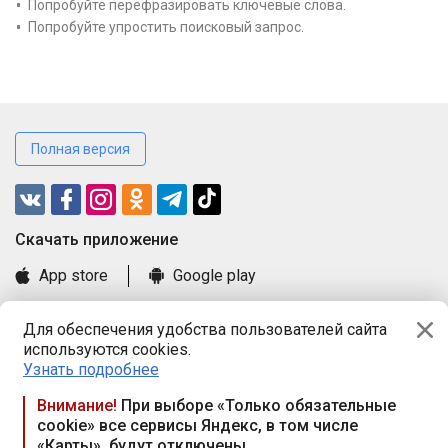
Попробуйте перефразировать ключевые слова.
Попробуйте упростить поисковый запрос.
Полная версия
Cкачать приложение
App store
Google play
Часто задаваемые вопросы
Для обеспечения удобства пользователей сайта
Книга замечаний и предложений
используются cookies.
Правила и документы
Узнать подробнее
Praca.by © 2000—2026, ООО «ПРАЦА БАЙ»
Внимание!
При выборе «Только обязательные
cookie» все сервисы Яндекс, в том числе
Республика Беларусь, 220114, г. Минск, пр-т Независимости
«Карты», будут отключены
117а, пом. № 9.