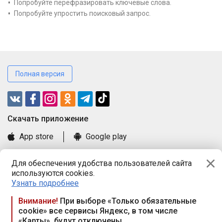
Попробуйте перефразировать ключевые слова.
Попробуйте упростить поисковый запрос.
Полная версия
Cкачать приложение
App store
Google play
Часто задаваемые вопросы
Для обеспечения удобства пользователей сайта
Книга замечаний и предложений
используются cookies.
Правила и документы
Узнать подробнее
Praca.by © 2000—2026, ООО «ПРАЦА БАЙ»
Внимание!
При выборе «Только обязательные
cookie» все сервисы Яндекс, в том числе
Республика Беларусь, 220114, г. Минск, пр-т Независимости
«Карты», будут отключены
117а, пом. № 9.