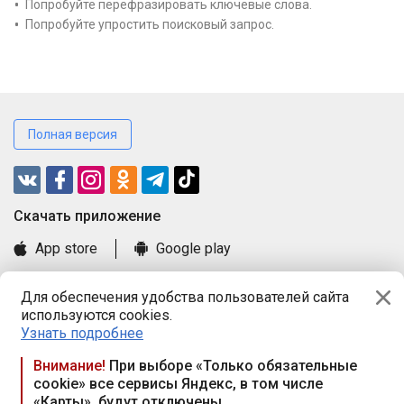
Попробуйте перефразировать ключевые слова.
Попробуйте упростить поисковый запрос.
Полная версия
Cкачать приложение
App store
Google play
Часто задаваемые вопросы
Для обеспечения удобства пользователей сайта
Книга замечаний и предложений
используются cookies.
Правила и документы
Узнать подробнее
Praca.by © 2000—2026, ООО «ПРАЦА БАЙ»
Внимание!
При выборе «Только обязательные
cookie» все сервисы Яндекс, в том числе
Республика Беларусь, 220114, г. Минск, пр-т Независимости
«Карты», будут отключены
117а, пом. № 9.