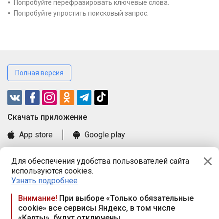
Попробуйте перефразировать ключевые слова.
Попробуйте упростить поисковый запрос.
Полная версия
Cкачать приложение
App store
Google play
Часто задаваемые вопросы
Для обеспечения удобства пользователей сайта
Книга замечаний и предложений
используются cookies.
Правила и документы
Узнать подробнее
Praca.by © 2000—2026, ООО «ПРАЦА БАЙ»
Внимание!
При выборе «Только обязательные
cookie» все сервисы Яндекс, в том числе
Республика Беларусь, 220114, г. Минск, пр-т Независимости
«Карты», будут отключены
117а, пом. № 9.