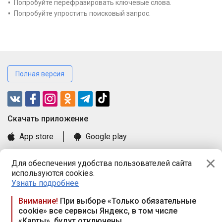
Попробуйте перефразировать ключевые слова.
Попробуйте упростить поисковый запрос.
Полная версия
Cкачать приложение
App store
Google play
Часто задаваемые вопросы
Для обеспечения удобства пользователей сайта
Книга замечаний и предложений
используются cookies.
Правила и документы
Узнать подробнее
Praca.by © 2000—2026, ООО «ПРАЦА БАЙ»
Внимание!
При выборе «Только обязательные
cookie» все сервисы Яндекс, в том числе
Республика Беларусь, 220114, г. Минск, пр-т Независимости
«Карты», будут отключены
117а, пом. № 9.