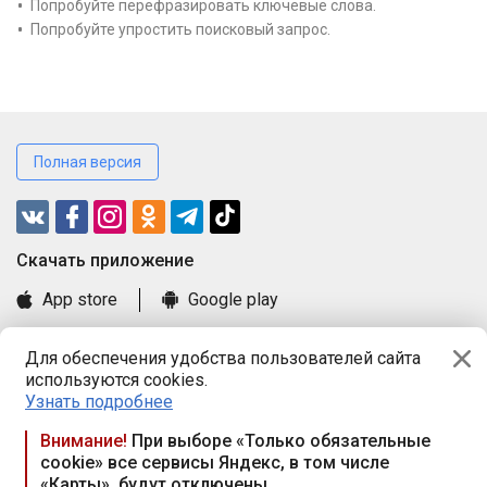
Попробуйте перефразировать ключевые слова.
Попробуйте упростить поисковый запрос.
Полная версия
Cкачать приложение
App store
Google play
Часто задаваемые вопросы
Для обеспечения удобства пользователей сайта
Книга замечаний и предложений
используются cookies.
Правила и документы
Узнать подробнее
Praca.by © 2000—2026, ООО «ПРАЦА БАЙ»
Внимание!
При выборе «Только обязательные
cookie» все сервисы Яндекс, в том числе
Республика Беларусь, 220114, г. Минск, пр-т Независимости
«Карты», будут отключены
117а, пом. № 9.