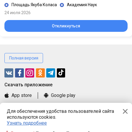
Площадь Якуба Коласа
Академия Наук
24 июля 2026
Откликнуться
Полная версия
Cкачать приложение
App store
Google play
Часто задаваемые вопросы
Для обеспечения удобства пользователей сайта
Книга замечаний и предложений
используются cookies.
Правила и документы
Узнать подробнее