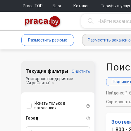
Praca.TOP
Блог
Каталог
Тарифы и услуг
Разместить резюме
Разместить вакансию
Поис
Текущие фильтры
Очистить
Унитарное предприятие
Подпишите
"АгроОзяты"
Найдено:
1
Сортироват
Искать только в
заголовках
Город
Зоотех
1 800 - 