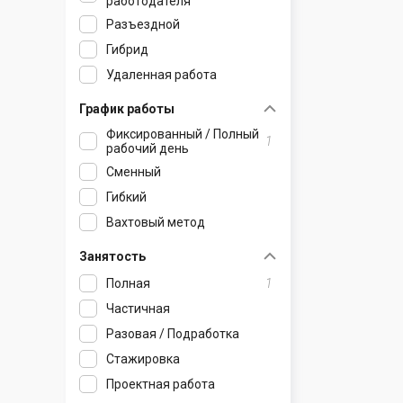
работодателя
Крупки
Кобрин
Лепель
Жлобин
Зельва
Глуск
Разъездной
Лесной
Коссово
Лиозно
Калинковичи
Ивье
Горки
Гибрид
Логойск
Лунинец
Миоры
Копаткевичи
Кореличи
Дрибин
Удаленная работа
Лошница
Ляховичи
Новолукомль
Корма
Лида
Кировск
График работы
Любань
Малорита
Новополоцк
Лельчицы
Мир
Климовичи
Фиксированный / Полный
1
рабочий день
Марьина Горка
Микашевичи
Орша
Лоев
Мосты
Кличев
Сменный
Мачулищи
Пинск
Полоцк
Мозырь
Новогрудок
Костюковичи
Гибкий
Михановичи
Пружаны
Поставы
Наровля
Островец
Краснополье
Вахтовый метод
Молодечно
Ружаны
Россоны
Октябрьский
Ошмяны
Кричев
Мядель
Столин
Сенно
Петриков
Свислочь
Круглое
Занятость
Несвиж
Телеханы
Толочин
Речица
Скидель
Мстиславль
Полная
1
Новоселье
Ушачи
Рогачев
Слоним
Осиповичи
Частичная
Новый двор
Чашники
Светлогорск
Сморгонь
Славгород
Разовая / Подработка
Озерцо
Шарковщина
Туров
Щучин
Хотимск
Стажировка
Прилуки
Шумилино
Хойники
Чаусы
Проектная работа
Радошковичи
Чечерск
Чериков