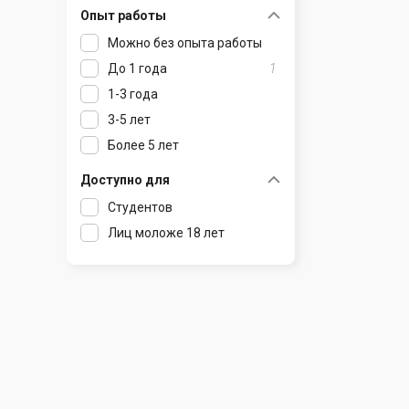
Опыт работы
Раков
Шклов
Можно без опыта работы
Ратомка
До 1 года
1
Самохваловичи
1-3 года
Сеница
3-5 лет
Слуцк
Более 5 лет
Смиловичи
Смолевичи
Доступно для
Солигорск
Студентов
Старые Дороги
Лиц моложе 18 лет
Столбцы
Тарасово
Узда
Фаниполь
Червень
Щомыслица