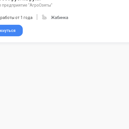
е предприятие "АгроОзяты"
работы от 1 года
Жабинка
кнуться