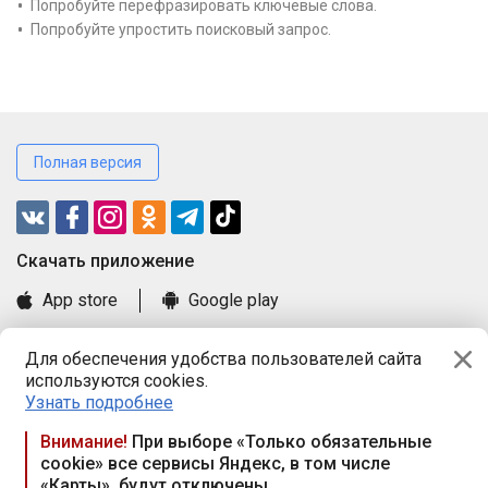
Попробуйте перефразировать ключевые слова.
Попробуйте упростить поисковый запрос.
Полная версия
Cкачать приложение
App store
Google play
Часто задаваемые вопросы
Для обеспечения удобства пользователей сайта
Книга замечаний и предложений
используются cookies.
Правила и документы
Узнать подробнее
Praca.by © 2000—2026, ООО «ПРАЦА БАЙ»
Внимание!
При выборе «Только обязательные
cookie» все сервисы Яндекс, в том числе
Республика Беларусь, 220114, г. Минск, пр-т Независимости
«Карты», будут отключены
117а, пом. № 9.