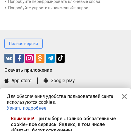
Попробуйте перефразировать ключевые слова.
Попробуйте упростить поисковый запрос.
Полная версия
Cкачать приложение
App store
Google play
Часто задаваемые вопросы
Для обеспечения удобства пользователей сайта
Книга замечаний и предложений
используются cookies.
Правила и документы
Узнать подробнее
Praca.by © 2000—2026, ООО «ПРАЦА БАЙ»
Внимание!
При выборе «Только обязательные
cookie» все сервисы Яндекс, в том числе
Республика Беларусь, 220114, г. Минск, пр-т Независимости
«Карты», будут отключены
117а, пом. № 9.