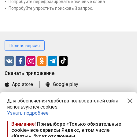
Попробуйте перефразировать ключевые слова.
Попробуйте упростить поисковый запрос.
Полная версия
Cкачать приложение
App store
Google play
Часто задаваемые вопросы
Для обеспечения удобства пользователей сайта
Книга замечаний и предложений
используются cookies.
Правила и документы
Узнать подробнее
Praca.by © 2000—2026, ООО «ПРАЦА БАЙ»
Внимание!
При выборе «Только обязательные
cookie» все сервисы Яндекс, в том числе
Республика Беларусь, 220114, г. Минск, пр-т Независимости
«Карты», будут отключены
117а, пом. № 9.