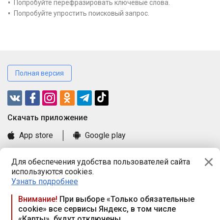
Попробуйте перефразировать ключевые слова.
Попробуйте упростить поисковый запрос.
Полная версия
Cкачать приложение
App store
Google play
Часто задаваемые вопросы
Для обеспечения удобства пользователей сайта
Книга замечаний и предложений
используются cookies.
Правила и документы
Узнать подробнее
Praca.by © 2000—2026, ООО «ПРАЦА БАЙ»
Внимание!
При выборе «Только обязательные
cookie» все сервисы Яндекс, в том числе
Республика Беларусь, 220114, г. Минск, пр-т Независимости
«Карты», будут отключены
117а, пом. № 9.