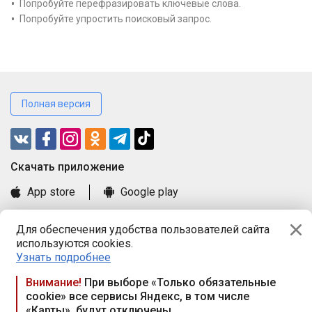
Попробуйте перефразировать ключевые слова.
Попробуйте упростить поисковый запрос.
Полная версия
Cкачать приложение
App store
Google play
Часто задаваемые вопросы
Для обеспечения удобства пользователей сайта
Книга замечаний и предложений
используются cookies.
Правила и документы
Узнать подробнее
Praca.by © 2000—2026, ООО «ПРАЦА БАЙ»
Внимание!
При выборе «Только обязательные
cookie» все сервисы Яндекс, в том числе
Республика Беларусь, 220114, г. Минск, пр-т Независимости
«Карты», будут отключены
117а, пом. № 9.