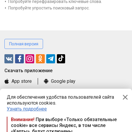
Попробуйте перефразировать ключевые слова.
Попробуйте упростить поисковый запрос.
Полная версия
Cкачать приложение
App store
Google play
Часто задаваемые вопросы
Для обеспечения удобства пользователей сайта
Книга замечаний и предложений
используются cookies.
Правила и документы
Узнать подробнее
Praca.by © 2000—2026, ООО «ПРАЦА БАЙ»
Внимание!
При выборе «Только обязательные
cookie» все сервисы Яндекс, в том числе
Республика Беларусь, 220114, г. Минск, пр-т Независимости
«Карты», будут отключены
117а, пом. № 9.