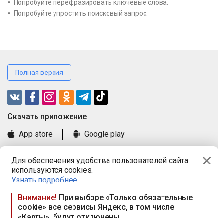
Попробуйте перефразировать ключевые слова.
Попробуйте упростить поисковый запрос.
Полная версия
Cкачать приложение
App store
Google play
Часто задаваемые вопросы
Для обеспечения удобства пользователей сайта
Книга замечаний и предложений
используются cookies.
Правила и документы
Узнать подробнее
Praca.by © 2000—2026, ООО «ПРАЦА БАЙ»
Внимание!
При выборе «Только обязательные
cookie» все сервисы Яндекс, в том числе
Республика Беларусь, 220114, г. Минск, пр-т Независимости
«Карты», будут отключены
117а, пом. № 9.