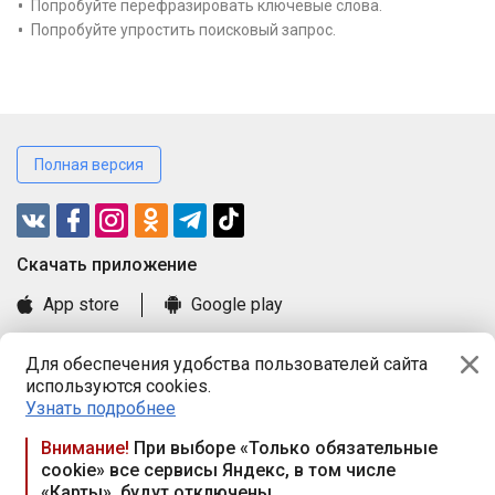
Попробуйте перефразировать ключевые слова.
Попробуйте упростить поисковый запрос.
Полная версия
Cкачать приложение
App store
Google play
Часто задаваемые вопросы
Для обеспечения удобства пользователей сайта
Книга замечаний и предложений
используются cookies.
Правила и документы
Узнать подробнее
Praca.by © 2000—2026, ООО «ПРАЦА БАЙ»
Внимание!
При выборе «Только обязательные
cookie» все сервисы Яндекс, в том числе
Республика Беларусь, 220114, г. Минск, пр-т Независимости
«Карты», будут отключены
117а, пом. № 9.