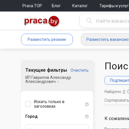
Praca.TOP
Блог
Каталог
Тарифы и услуг
Разместить резюме
Разместить вакансию
Поис
Текущие фильтры
Очистить
ИП Гаврилов Александр
Подпишите
Александрович
Найдено:
0
Сортироват
Искать только в
заголовках
Город
К сожалени