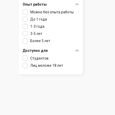
Опыт работы
Раков
Шклов
Можно без опыта работы
Ратомка
До 1 года
Самохваловичи
1-3 года
Сеница
3-5 лет
Слуцк
Более 5 лет
Смиловичи
Смолевичи
Доступно для
Солигорск
Студентов
Старые Дороги
Лиц моложе 18 лет
Столбцы
Тарасово
Узда
Фаниполь
Червень
Щомыслица