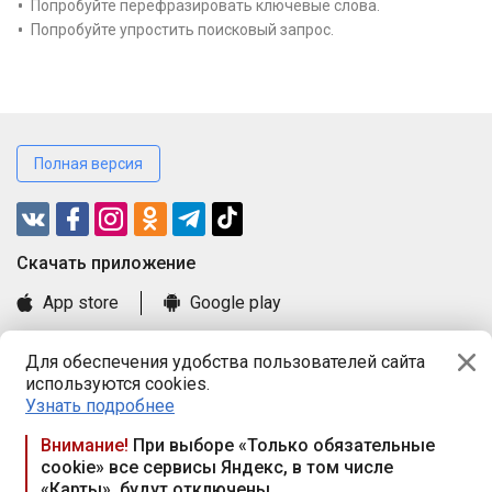
Попробуйте перефразировать ключевые слова.
Попробуйте упростить поисковый запрос.
Полная версия
Cкачать приложение
App store
Google play
Часто задаваемые вопросы
Для обеспечения удобства пользователей сайта
Книга замечаний и предложений
используются cookies.
Правила и документы
Узнать подробнее
Praca.by © 2000—2026, ООО «ПРАЦА БАЙ»
Внимание!
При выборе «Только обязательные
cookie» все сервисы Яндекс, в том числе
Республика Беларусь, 220114, г. Минск, пр-т Независимости
«Карты», будут отключены
117а, пом. № 9.