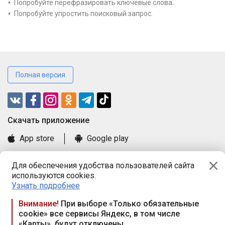
Попробуйте перефразировать ключевые слова.
Попробуйте упростить поисковый запрос.
Полная версия
Cкачать приложение
App store
Google play
Часто задаваемые вопросы
Для обеспечения удобства пользователей сайта
Книга замечаний и предложений
используются cookies.
Правила и документы
Узнать подробнее
Praca.by © 2000—2026, ООО «ПРАЦА БАЙ»
Внимание!
При выборе «Только обязательные
cookie» все сервисы Яндекс, в том числе
Республика Беларусь, 220114, г. Минск, пр-т Независимости
«Карты», будут отключены
117а, пом. № 9.