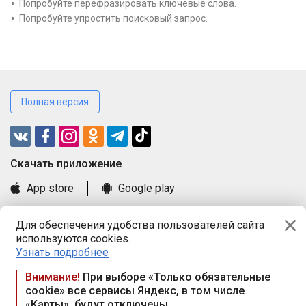
Попробуйте перефразировать ключевые слова.
Попробуйте упростить поисковый запрос.
Полная версия
Cкачать приложение
App store
Google play
Часто задаваемые вопросы
Для обеспечения удобства пользователей сайта
Книга замечаний и предложений
используются cookies.
Правила и документы
Узнать подробнее
Praca.by © 2000—2026, ООО «ПРАЦА БАЙ»
Внимание!
При выборе «Только обязательные
cookie» все сервисы Яндекс, в том числе
Республика Беларусь, 220114, г. Минск, пр-т Независимости
«Карты», будут отключены
117а, пом. № 9.