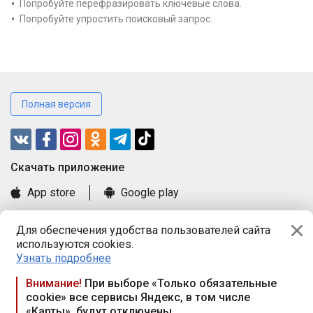
Попробуйте перефразировать ключевые слова.
Попробуйте упростить поисковый запрос.
Полная версия
Cкачать приложение
App store
Google play
Часто задаваемые вопросы
Для обеспечения удобства пользователей сайта
Книга замечаний и предложений
используются cookies.
Правила и документы
Узнать подробнее
Praca.by © 2000—2026, ООО «ПРАЦА БАЙ»
Внимание!
При выборе «Только обязательные
cookie» все сервисы Яндекс, в том числе
Республика Беларусь, 220114, г. Минск, пр-т Независимости
«Карты», будут отключены
117а, пом. № 9.