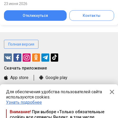
23 июня 2026
Откликнуться
Контакты
Полная версия
Cкачать приложение
App store
Google play
Часто задаваемые вопросы
Для обеспечения удобства пользователей сайта
Книга замечаний и предложений
используются cookies.
Правила и документы
Узнать подробнее
Praca.by © 2000—2026, ООО «ПРАЦА БАЙ»
Внимание!
При выборе «Только обязательные
cookie» все сервисы Яндекс, в том числе
Республика Беларусь, 220114, г. Минск, пр-т Независимости