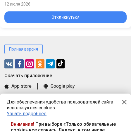
12 июля 2026
Откликнуться
Полная версия
Cкачать приложение
App store
Google play
Часто задаваемые вопросы
Для обеспечения удобства пользователей сайта
Книга замечаний и предложений
используются cookies.
Правила и документы
Узнать подробнее
Praca.by © 2000—2026, ООО «ПРАЦА БАЙ»
Внимание!
При выборе «Только обязательные
cookie» все сервисы Яндекс, в том числе
Республика Беларусь, 220114, г. Минск, пр-т Независимости