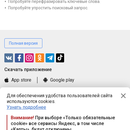
Попробуйте перефразировать ключевые слова.
Попробуйте упростить поисковый запрос.
Полная версия
Cкачать приложение
App store
Google play
Часто задаваемые вопросы
Для обеспечения удобства пользователей сайта
Книга замечаний и предложений
используются cookies.
Правила и документы
Узнать подробнее
Praca.by © 2000—2026, ООО «ПРАЦА БАЙ»
Внимание!
При выборе «Только обязательные
cookie» все сервисы Яндекс, в том числе
Республика Беларусь, 220114, г. Минск, пр-т Независимости
«Карты», будут отключены
117а, пом. № 9.