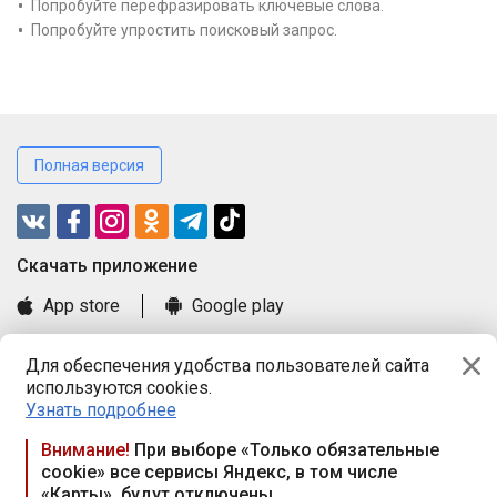
Попробуйте перефразировать ключевые слова.
Попробуйте упростить поисковый запрос.
Полная версия
Cкачать приложение
App store
Google play
Часто задаваемые вопросы
Для обеспечения удобства пользователей сайта
Книга замечаний и предложений
используются cookies.
Правила и документы
Узнать подробнее
Praca.by © 2000—2026, ООО «ПРАЦА БАЙ»
Внимание!
При выборе «Только обязательные
cookie» все сервисы Яндекс, в том числе
Республика Беларусь, 220114, г. Минск, пр-т Независимости
«Карты», будут отключены
117а, пом. № 9.