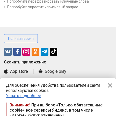
Попробуйте перефразировать ключевые слова.
Попробуйте упростить поисковый запрос.
Полная версия
Cкачать приложение
App store
Google play
Часто задаваемые вопросы
Для обеспечения удобства пользователей сайта
Книга замечаний и предложений
используются cookies.
Правила и документы
Узнать подробнее
Praca.by © 2000—2026, ООО «ПРАЦА БАЙ»
Внимание!
При выборе «Только обязательные
cookie» все сервисы Яндекс, в том числе
Республика Беларусь, 220114, г. Минск, пр-т Независимости
«Карты», будут отключены
117а, пом. № 9.