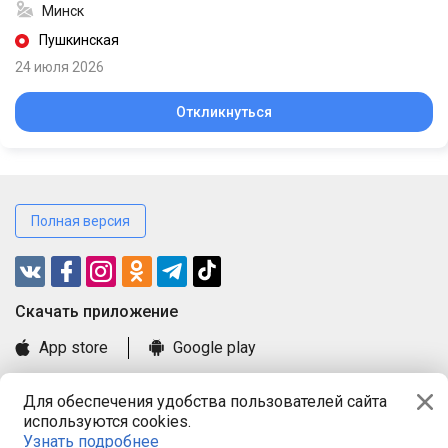
Минск
Пушкинская
24 июля 2026
Откликнуться
Полная версия
Cкачать приложение
App store
Google play
Часто задаваемые вопросы
Для обеспечения удобства пользователей сайта
Книга замечаний и предложений
используются cookies.
Правила и документы
Узнать подробнее