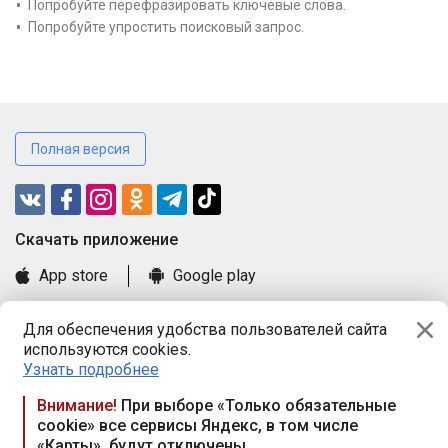
Попробуйте перефразировать ключевые слова.
Попробуйте упростить поисковый запрос.
Полная версия
Cкачать приложение
App store
Google play
Часто задаваемые вопросы
Для обеспечения удобства пользователей сайта
Книга замечаний и предложений
используются cookies.
Правила и документы
Узнать подробнее
Praca.by © 2000—2026, ООО «ПРАЦА БАЙ»
Внимание!
При выборе «Только обязательные
cookie» все сервисы Яндекс, в том числе
Республика Беларусь, 220114, г. Минск, пр-т Независимости
«Карты», будут отключены
117а, пом. № 9.