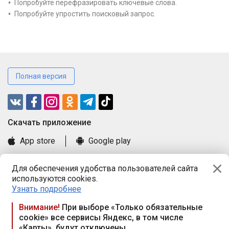
Попробуйте перефразировать ключевые слова.
Попробуйте упростить поисковый запрос.
Полная версия
Cкачать приложение
App store
Google play
Часто задаваемые вопросы
Для обеспечения удобства пользователей сайта
Книга замечаний и предложений
используются cookies.
Правила и документы
Узнать подробнее
Praca.by © 2000—2026, ООО «ПРАЦА БАЙ»
Внимание!
При выборе «Только обязательные
cookie» все сервисы Яндекс, в том числе
Республика Беларусь, 220114, г. Минск, пр-т Независимости
«Карты», будут отключены
117а, пом. № 9.