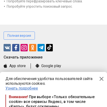
Попробуйте перефразировать ключевые слова.
Попробуйте упростить поисковый запрос.
Полная версия
Cкачать приложение
App store
Google play
Часто задаваемые вопросы
Для обеспечения удобства пользователей сайта
Книга замечаний и предложений
используются cookies.
Правила и документы
Узнать подробнее
Praca.by © 2000—2026, ООО «ПРАЦА БАЙ»
Внимание!
При выборе «Только обязательные
cookie» все сервисы Яндекс, в том числе
Республика Беларусь, 220114, г. Минск, пр-т Независимости
«Карты», будут отключены
117а, пом. № 9.