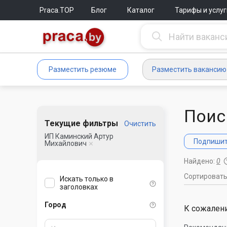
Praca.TOP
Блог
Каталог
Тарифы и услуг
Разместить резюме
Разместить вакансию
Поис
Текущие фильтры
Очистить
ИП Каминский Артур
Подпишите
Михайлович
Найдено:
0
Сортироват
Искать только в
заголовках
Город
К сожалени