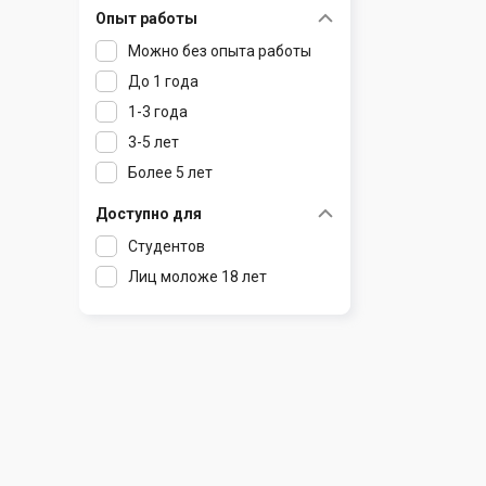
Опыт работы
Раков
Шклов
Можно без опыта работы
Ратомка
До 1 года
Самохваловичи
1-3 года
Сеница
3-5 лет
Слуцк
Более 5 лет
Смиловичи
Смолевичи
Доступно для
Солигорск
Студентов
Старые Дороги
Лиц моложе 18 лет
Столбцы
Тарасово
Узда
Фаниполь
Червень
Щомыслица