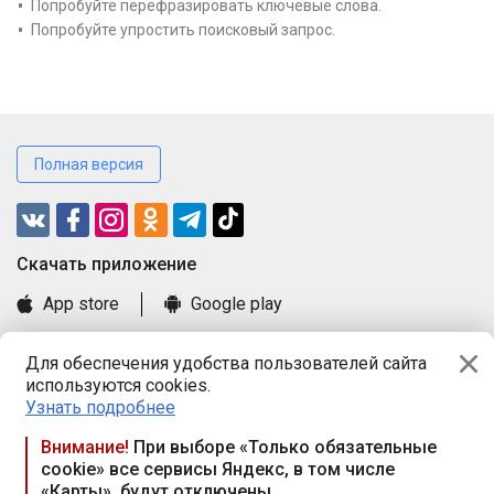
Попробуйте перефразировать ключевые слова.
Попробуйте упростить поисковый запрос.
Полная версия
Cкачать приложение
App store
Google play
Часто задаваемые вопросы
Для обеспечения удобства пользователей сайта
Книга замечаний и предложений
используются cookies.
Правила и документы
Узнать подробнее
Praca.by © 2000—2026, ООО «ПРАЦА БАЙ»
Внимание!
При выборе «Только обязательные
cookie» все сервисы Яндекс, в том числе
Республика Беларусь, 220114, г. Минск, пр-т Независимости
«Карты», будут отключены
117а, пом. № 9.