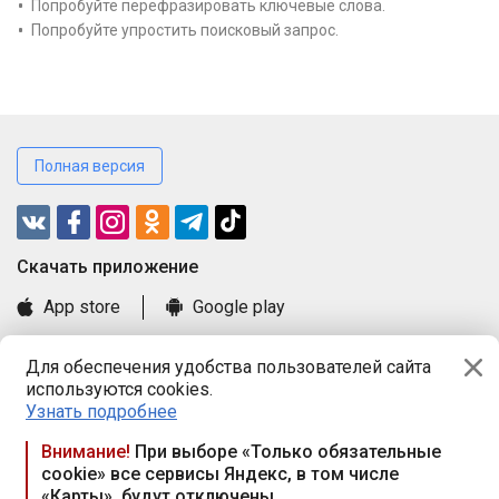
Попробуйте перефразировать ключевые слова.
Попробуйте упростить поисковый запрос.
Полная версия
Cкачать приложение
App store
Google play
Часто задаваемые вопросы
Для обеспечения удобства пользователей сайта
Книга замечаний и предложений
используются cookies.
Правила и документы
Узнать подробнее
Praca.by © 2000—2026, ООО «ПРАЦА БАЙ»
Внимание!
При выборе «Только обязательные
cookie» все сервисы Яндекс, в том числе
Республика Беларусь, 220114, г. Минск, пр-т Независимости
«Карты», будут отключены
117а, пом. № 9.