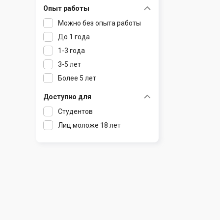
Опыт работы
Раков
Шклов
Можно без опыта работы
Ратомка
До 1 года
Самохваловичи
1-3 года
Сеница
3-5 лет
Слуцк
Более 5 лет
Смиловичи
Смолевичи
Доступно для
Солигорск
Студентов
Старые Дороги
Лиц моложе 18 лет
Столбцы
Тарасово
Узда
Фаниполь
Червень
Щомыслица