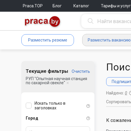
Praca.TOP
Блог
Каталог
Тарифы и услуг
Разместить резюме
Разместить вакансию
Поис
Текущие фильтры
Очистить
РУП "Опытная научная станция
Подпишите
по сахарной свекле"
Найдено:
0
Сортироват
Искать только в
заголовках
Город
К сожалени