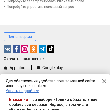
Попробуйте перефразировать ключевые слова.
Попробуйте упростить поисковый запрос.
Полная версия
Cкачать приложение
App store
Google play
Часто задаваемые вопросы
Для обеспечения удобства пользователей сайта
Книга замечаний и предложений
используются cookies.
Правила и документы
Узнать подробнее
Praca.by © 2000—2026, ООО «ПРАЦА БАЙ»
Внимание!
При выборе «Только обязательные
cookie» все сервисы Яндекс, в том числе
Республика Беларусь, 220114, г. Минск, пр-т Независимости
«Карты», будут отключены
117а, пом. № 9.