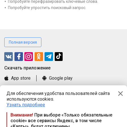
Попробуйте перефразировать ключевые слова.
Попробуйте упростить поисковый запрос.
Полная версия
Cкачать приложение
App store
Google play
Часто задаваемые вопросы
Для обеспечения удобства пользователей сайта
Книга замечаний и предложений
используются cookies.
Правила и документы
Узнать подробнее
Praca.by © 2000—2026, ООО «ПРАЦА БАЙ»
Внимание!
При выборе «Только обязательные
cookie» все сервисы Яндекс, в том числе
Республика Беларусь, 220114, г. Минск, пр-т Независимости
«Карты», будут отключены
117а, пом. № 9.