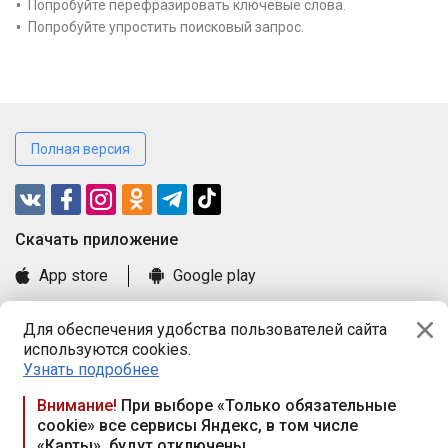
Попробуйте перефразировать ключевые слова.
Попробуйте упростить поисковый запрос.
Полная версия
Cкачать приложение
App store
Google play
Часто задаваемые вопросы
Для обеспечения удобства пользователей сайта
Книга замечаний и предложений
используются cookies.
Правила и документы
Узнать подробнее
Praca.by © 2000—2026, ООО «ПРАЦА БАЙ»
Внимание!
При выборе «Только обязательные
cookie» все сервисы Яндекс, в том числе
Республика Беларусь, 220114, г. Минск, пр-т Независимости
«Карты», будут отключены
117а, пом. № 9.