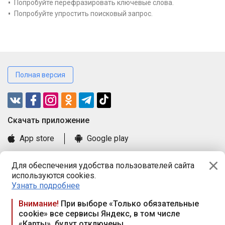
Попробуйте перефразировать ключевые слова.
Попробуйте упростить поисковый запрос.
Полная версия
Cкачать приложение
App store
Google play
Часто задаваемые вопросы
Для обеспечения удобства пользователей сайта
Книга замечаний и предложений
используются cookies.
Правила и документы
Узнать подробнее
Praca.by © 2000—2026, ООО «ПРАЦА БАЙ»
Внимание!
При выборе «Только обязательные
cookie» все сервисы Яндекс, в том числе
Республика Беларусь, 220114, г. Минск, пр-т Независимости
«Карты», будут отключены
117а, пом. № 9.