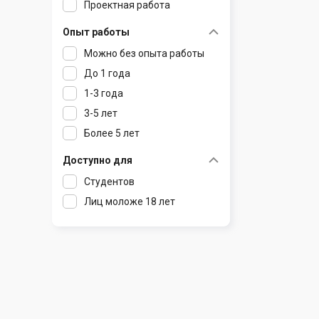
Проектная работа
Радошковичи
Чечерск
Чериков
Опыт работы
Раков
Шклов
Можно без опыта работы
Ратомка
До 1 года
Самохваловичи
1-3 года
Сеница
3-5 лет
Слуцк
Более 5 лет
Смиловичи
Смолевичи
Доступно для
Солигорск
Студентов
Старые Дороги
Лиц моложе 18 лет
Столбцы
Тарасово
Узда
Фаниполь
Червень
Щомыслица