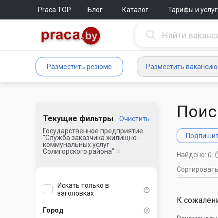
Praca.TOP
Блог
Каталог
Тарифы и услуг
Разместить резюме
Разместить вакансию
Поис
Текущие фильтры
Очистить
Государственное предприятие
Подпишите
"Служба заказчика жилищно-
коммунальных услуг
Солигорского района"
Найдено:
0
Сортироват
Искать только в
заголовках
К сожалени
Город